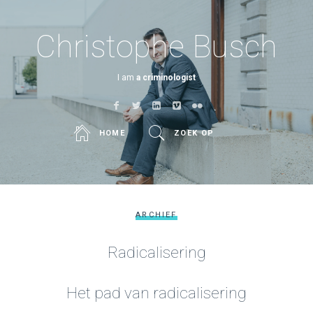
Christophe Busch
I am
a criminologist
HOME
ZOEK OP
ARCHIEF
Radicalisering
Het pad van radicalisering