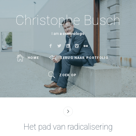
Christophe Busch
I am
a criminologist
HOME
TERUG NAAR PORTFOLIO
ZOEK OP
Het pad van radicalisering