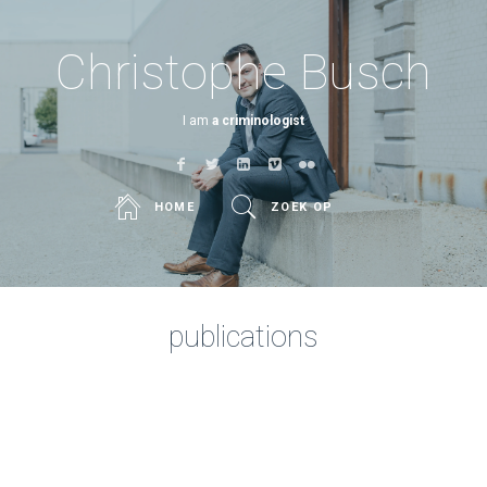
Christophe Busch
I am
a criminologist
HOME
ZOEK OP
publications