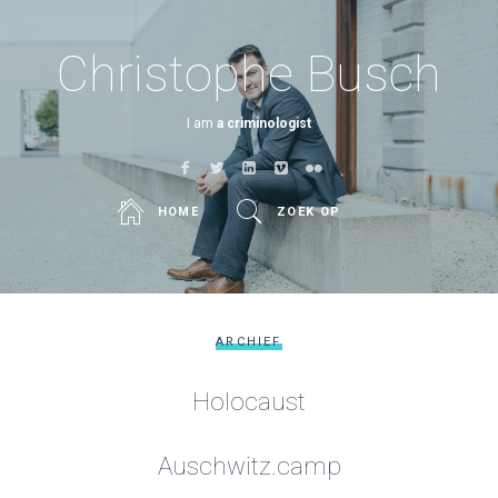
Christophe Busch
I am
a criminologist
HOME
ZOEK OP
ARCHIEF
Holocaust
Auschwitz.camp